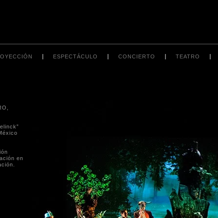
OYECCIÓN
ESPECTÁCULO
CONCIERTO
TEATRO
RO,
elinck”
México
ión
ación en
ación.